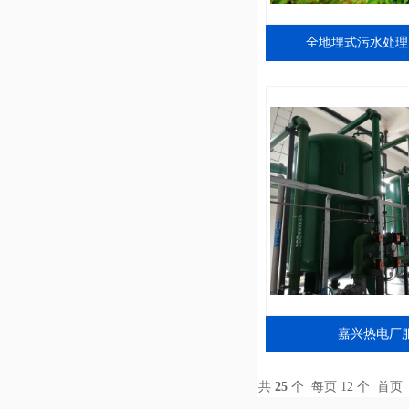
全地埋式污水处理
嘉兴热电厂
共
25
个 每页 12 个
首页