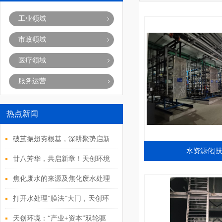
工业领域
市政领域
医疗领域
服务运营
热点新闻
破茧振翅夯根基，深耕聚势启新
水资源化|
程！天创环境2025年度经营管理
廿八芳华，共启新章！天创环境
层会议圆满落幕
28周年庆典活动重磅来袭
焦化废水的来源及焦化废水处理
方式
打开水处理“膜法”大门，天创环
境全产业链布局环博会
天创环境：“产业+资本”双轮驱