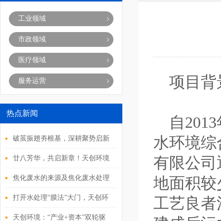
工业领域
市政领域
医疗领域
项目背
服务运营
热点新闻
自201
水环境综
破茧振翅夯根基，深耕聚势启新
程！天创环境2025年度经营管理
有限公司
廿八芳华，共启新章！天创环境
层会议圆满落幕
28周年庆典活动重磅来袭
焦化废水的来源及焦化废水处理
地面积较
方式
打开水处理“膜法”大门，天创环
工艺良者
境全产业链布局环博会
天创环境：“产业+资本”双轮驱