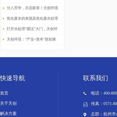
程！天创环境2025年度经营管理
廿八芳华，共启新章！天创环境
层会议圆满落幕
28周年庆典活动重磅来袭
焦化废水的来源及焦化废水处理
方式
打开水处理“膜法”大门，天创环
境全产业链布局环博会
天创环境：“产业+资本”双轮驱
动 “膜”力加速释放
快速导航
联系我们
首页
电话：400-889
关于天创
传真：0571-88
解决方案
总部：杭州市