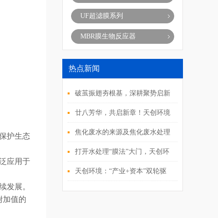
UF超滤膜系列
MBR膜生物反应器
热点新闻
破茧振翅夯根基，深耕聚势启新
程！天创环境2025年度经营管理
廿八芳华，共启新章！天创环境
层会议圆满落幕
28周年庆典活动重磅来袭
焦化废水的来源及焦化废水处理
保护生态
方式
打开水处理“膜法”大门，天创环
泛应用于
境全产业链布局环博会
天创环境：“产业+资本”双轮驱
续发展。
动 “膜”力加速释放
附加值的